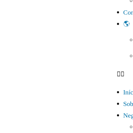
Con
🌎
Iní
Sob
Neg