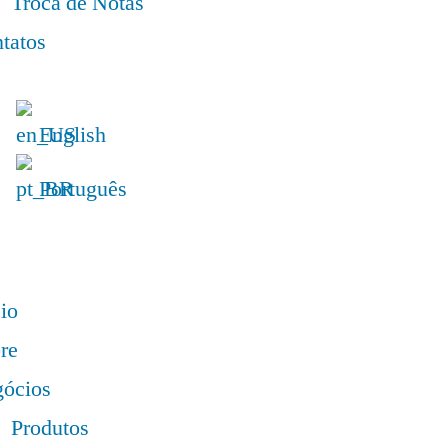
Troca de Notas
tatos
English
Português
cio
re
ócios
Produtos