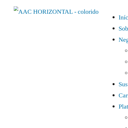
Iní
Sob
Neg
Sus
Car
Pla