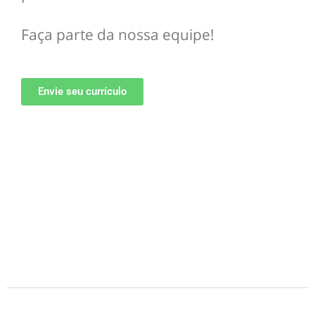
Faça parte da nossa equipe!
Envie seu currículo
Seu nome
*
Seu e-mail
*
Envie seu currículo
*
Drag & Drop Files,