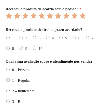
Recebeu o produto de acordo com o pedido?
*
Rate
Rate
Rate
Rate
Rate
Rate
Rate
Rate
Rate
Rate
1
2
3
4
5
6
7
8
9
10
Recebeu o produto dentro do prazo acordado?
out
out
out
out
out
out
out
out
out
out
1
2
3
4
5
6
7
of
of
of
of
of
of
of
of
of
of
8
9
10
10
10
10
10
10
10
10
10
10
10
Qual a sua avaliação sobre o atendimento pós-venda?
0 – Péssimo
1 – Regular
2 – Indiferente
3 – Bom