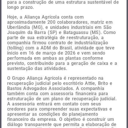
para a construção de uma estrutura sustentável de
longo prazo.
Data protection
*
I am aware of and agree to
Hoje, a Aliança Agrícola conta com
aproximadamente 200 colaboradores, matriz em
Na Aliança Agrícola do Cerrado, as
Sodrugestvo Data Protection
Uberlândia (MG), e unidades industriais em São
Protection Terms and Policies,
Joaquim da Barra (SP) e Bataguassu (MS). Como
oportunidades são constantes e
parte de sua estratégia de reestruturação, a
available through the link below
companhia firmou contrato de industrialização
possibilitam o crescimento de nossos
(tolling) com a ADM do Brasil, atividade que teve
início em 16 de março de 2026 e vem sendo
profissionais em todos os setores.
performada em ambas as plantas conforme
previsto, contribuindo para a geração de caixa e a
sustentação das atividades.
The unique climate motivates our team
Submit
O Grupo Aliança Agrícola é representado na
to work even harder to pursue
recuperação judicial pelo escritório Attie, Brito e
Bastos Advogados Associados. A companhia
continuous improvement and multiply
também conta com assessoria financeira para
estruturação de um plano de recuperação judicial.
our best practices according to our
A assessoria entrará em contato com seus
credores para compreender suas expectativas e
philosophy and development pillars.
apresentar as condições do planejamento
financeiro da empresa. O objetivo é construir um
diálogo transparente que permita a elaboração de