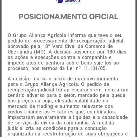
Join the Aliança Agrícola do Cerrado
POSICIONAMENTO OFICIAL
O Grupo Aliança Agrícola informa que teve o seu
pedido de processamento de recuperação judicial
aprovado pela 10ª Vara Cível da Comarca de
Uberlândia (MG). A decisão suspende por 180 dias
as ações e execuções contra a companhia e
impede atos de penhora sobre bens sujeitos ao
processo, nos termos da Lei nº 11.101/05.
Your name
*
A decisão marca o início de um novo momento
para o Grupo Aliança Agrícola. O pedido de
recuperação judicial foi apresentado em meio a um
Your e-mail
*
cenário adverso para o setor, marcado pela queda
dos preços da soja, elevada volatilidade no
mercado de trading e aumento relevante dos
Submit your resume
*
custos financeiros — fatores que, combinados,
impactaram severamente a liquidez e a capacidade
Drag & Drop Files,
de serviço da dívida da companhia. A medida
Choose Files to Upload
judicial cria as condições para a condução
organizada da reestruturação de suas obrigações e
Extension supported: PDF