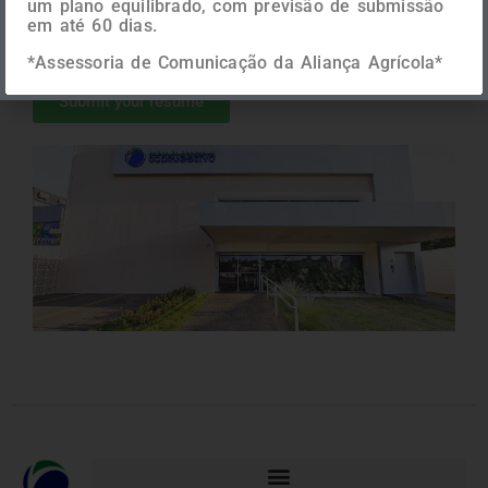
um plano equilibrado, com previsão de submissão
Be part of our team!
em até 60 dias.
*Assessoria de Comunicação da Aliança Agrícola*
Submit your resume